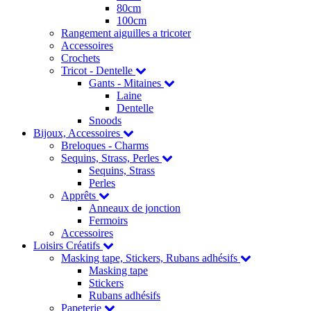
80cm
100cm
Rangement aiguilles a tricoter
Accessoires
Crochets
Tricot - Dentelle
Gants - Mitaines
Laine
Dentelle
Snoods
Bijoux, Accessoires
Breloques - Charms
Sequins, Strass, Perles
Sequins, Strass
Perles
Apprêts
Anneaux de jonction
Fermoirs
Accessoires
Loisirs Créatifs
Masking tape, Stickers, Rubans adhésifs
Masking tape
Stickers
Rubans adhésifs
Papeterie