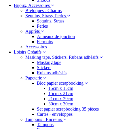
Snoods
Bijoux, Accessoires
Breloques - Charms
Sequins, Strass, Perles
Sequins, Strass
Perles
Apprêts
Anneaux de jonction
Fermoirs
Accessoires
Loisirs Créatifs
Masking tape, Stickers, Rubans adhésifs
Masking tape
Stickers
Rubans adhésifs
Papeterie
Bloc papier scrapbooking
15cm x 15cm
15cm x 21cm
21cm x 29cm
30cm x 30cm
Set papier scrapbooking 35 pièces
Cartes - enveloppes
Tampons - Encreurs
Tampons