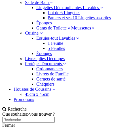
Salle de Bain
Lingettes Démaquillantes Lavables
Lot de 6 Lingettes
Paniers et ses 10 Lingettes assorties
Éponges
Gants de Toilette « Moussettes »
Cuisine
Essuies-tout Lavables
1 Feuille
5 Feuilles
Éponges
Livres plies Découpés
Protèges Documents
Ordonnanciers
Livrets de Famille
Carnets de santé
Chéquiers
Housses de Coussins
45cm x 45cm
Promotions
Recherche
Que souhaitez-vous trouver ?
Fermer