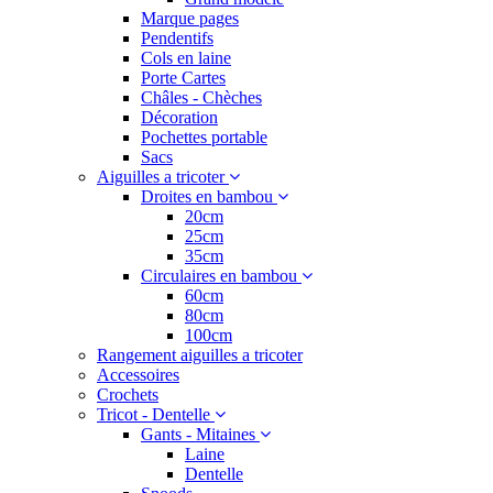
Marque pages
Pendentifs
Cols en laine
Porte Cartes
Châles - Chèches
Décoration
Pochettes portable
Sacs
Aiguilles a tricoter
Droites en bambou
20cm
25cm
35cm
Circulaires en bambou
60cm
80cm
100cm
Rangement aiguilles a tricoter
Accessoires
Crochets
Tricot - Dentelle
Gants - Mitaines
Laine
Dentelle