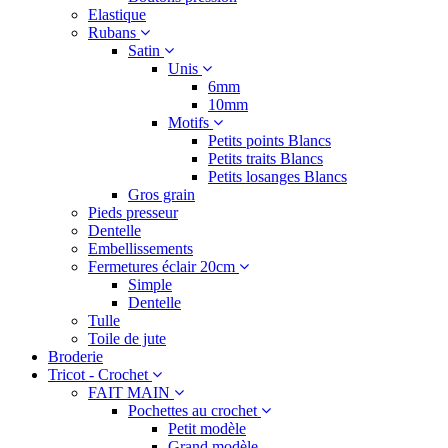
Elastique
Rubans
Satin
Unis
6mm
10mm
Motifs
Petits points Blancs
Petits traits Blancs
Petits losanges Blancs
Gros grain
Pieds presseur
Dentelle
Embellissements
Fermetures éclair 20cm
Simple
Dentelle
Tulle
Toile de jute
Broderie
Tricot - Crochet
FAIT MAIN
Pochettes au crochet
Petit modèle
Grand modèle