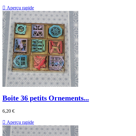

Aperçu rapide
Boite 36 petits Ornements...
6,20 €

Aperçu rapide