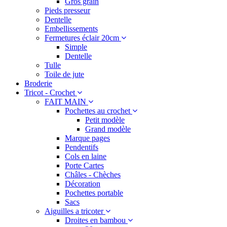
Gros grain
Pieds presseur
Dentelle
Embellissements
Fermetures éclair 20cm
Simple
Dentelle
Tulle
Toile de jute
Broderie
Tricot - Crochet
FAIT MAIN
Pochettes au crochet
Petit modèle
Grand modèle
Marque pages
Pendentifs
Cols en laine
Porte Cartes
Châles - Chèches
Décoration
Pochettes portable
Sacs
Aiguilles a tricoter
Droites en bambou