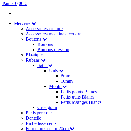
Panier
0,00 €
Mercerie
Accessoires couture
Accessoires machine a coudre
Boutons
Boutons
Boutons pression
Elastique
Rubans
Satin
Unis
6mm
10mm
Motifs
Petits points Blancs
Petits traits Blancs
Petits losanges Blancs
Gros grain
Pieds presseur
Dentelle
Embellissements
Fermetures éclair 20cm