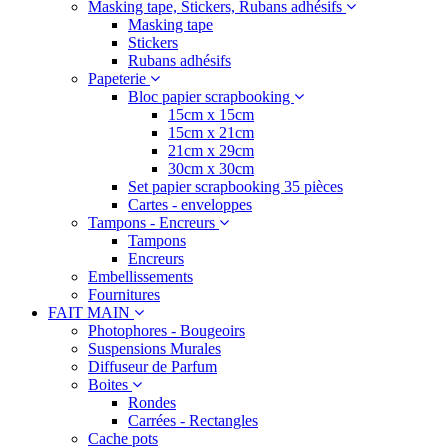
Masking tape, Stickers, Rubans adhésifs
Masking tape
Stickers
Rubans adhésifs
Papeterie
Bloc papier scrapbooking
15cm x 15cm
15cm x 21cm
21cm x 29cm
30cm x 30cm
Set papier scrapbooking 35 pièces
Cartes - enveloppes
Tampons - Encreurs
Tampons
Encreurs
Embellissements
Fournitures
FAIT MAIN
Photophores - Bougeoirs
Suspensions Murales
Diffuseur de Parfum
Boites
Rondes
Carrées - Rectangles
Cache pots