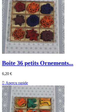
Boite 36 petits Ornements...
6,20 €

Aperçu rapide