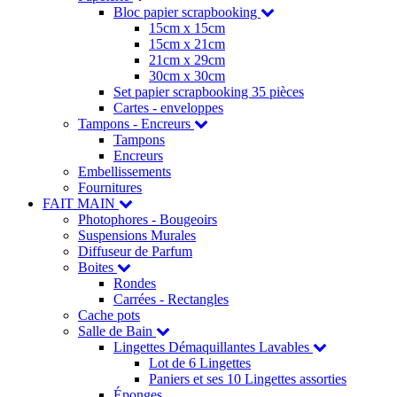
Bloc papier scrapbooking
15cm x 15cm
15cm x 21cm
21cm x 29cm
30cm x 30cm
Set papier scrapbooking 35 pièces
Cartes - enveloppes
Tampons - Encreurs
Tampons
Encreurs
Embellissements
Fournitures
FAIT MAIN
Photophores - Bougeoirs
Suspensions Murales
Diffuseur de Parfum
Boites
Rondes
Carrées - Rectangles
Cache pots
Salle de Bain
Lingettes Démaquillantes Lavables
Lot de 6 Lingettes
Paniers et ses 10 Lingettes assorties
Éponges