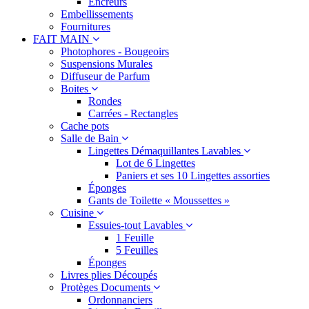
Encreurs
Embellissements
Fournitures
FAIT MAIN
Photophores - Bougeoirs
Suspensions Murales
Diffuseur de Parfum
Boites
Rondes
Carrées - Rectangles
Cache pots
Salle de Bain
Lingettes Démaquillantes Lavables
Lot de 6 Lingettes
Paniers et ses 10 Lingettes assorties
Éponges
Gants de Toilette « Moussettes »
Cuisine
Essuies-tout Lavables
1 Feuille
5 Feuilles
Éponges
Livres plies Découpés
Protèges Documents
Ordonnanciers