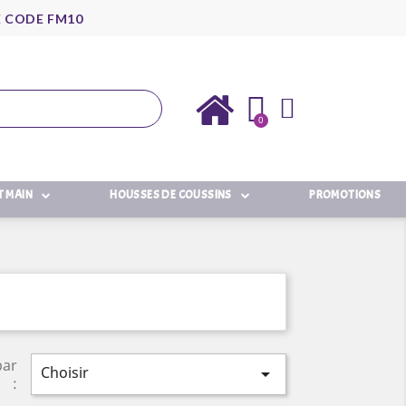
E CODE FM10
T MAIN
HOUSSES DE COUSSINS
PROMOTIONS
par
Choisir

: